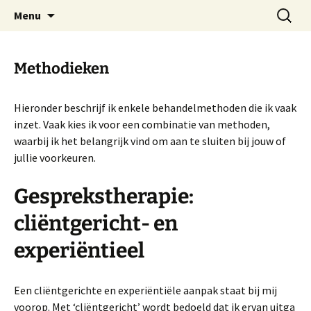
Praktijk voor psychologie en systeemtherapie
Ga
Zoeken
PSYS-therapie
Menu
naar
naar:
in het centrum van Utrecht
de
inhoud
Methodieken
Hieronder beschrijf ik enkele behandelmethoden die ik vaak
inzet. Vaak kies ik voor een combinatie van methoden,
waarbij ik het belangrijk vind om aan te sluiten bij jouw of
jullie voorkeuren.
Gesprekstherapie:
cliëntgericht- en
experiëntieel
Een cliëntgerichte en experiëntiële aanpak staat bij mij
voorop. Met ‘cliëntgericht’ wordt bedoeld dat ik ervan uitga