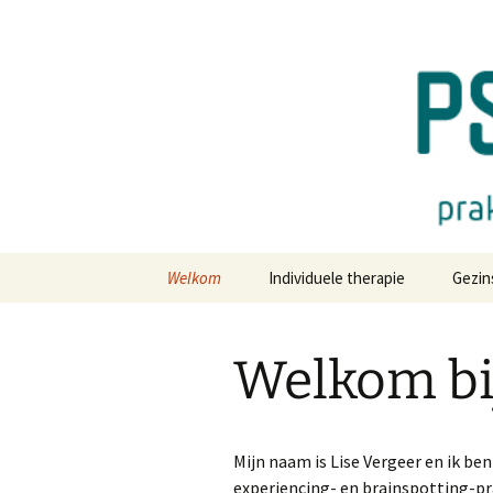
Praktijk voor psychologie en s
Ga
naar
de
PSYS-ther
inhoud
Welkom
Individuele therapie
Gezin
Welkom bi
Mijn naam is Lise Vergeer en ik b
experiencing- en brainspotting-pr