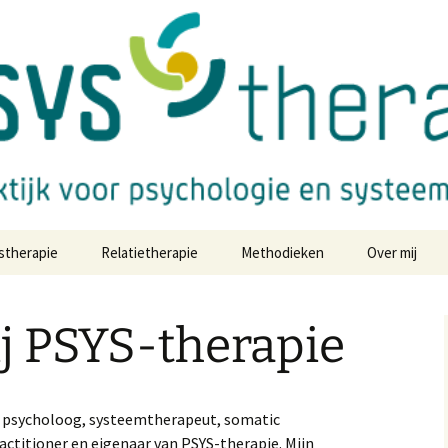
ysteemtherapie in het centrum van Utrecht
apie
stherapie
Relatietherapie
Methodieken
Over mij
j PSYS-therapie
en psycholoog, systeemtherapeut, somatic
actitioner en eigenaar van PSYS-therapie. Mijn